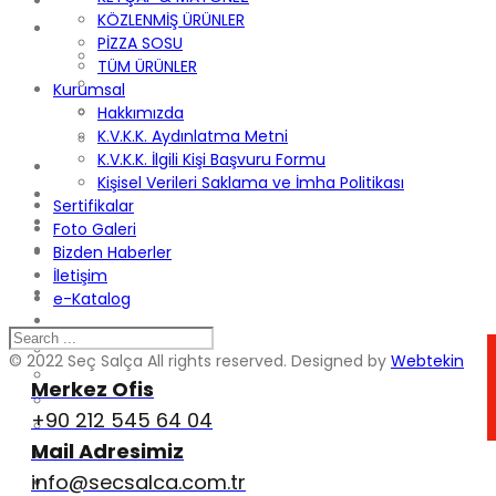
ANA SAYFA
KÖZLENMİŞ ÜRÜNLER
KURUMSAL
PİZZA SOSU
HAKKIMIZDA
TÜM ÜRÜNLER
K.V.K.K. AYDINLATMA METNI
Kurumsal
K.V.K.K. İLGILI KIŞI BAŞVURU FORMU
Hakkımızda
K.V.K.K. Aydınlatma Metni
KIŞISEL VERILERI SAKLAMA VE İMHA POLITIKASI
K.V.K.K. İlgili Kişi Başvuru Formu
SERTIFIKALAR
Kişisel Verileri Saklama ve İmha Politikası
FOTO GALERI
Sertifikalar
BIZDEN HABERLER
Foto Galeri
İLETIŞIM
Bizden Haberler
İletişim
ANA SAYFA
e-Katalog
KURUMSAL
HAKKIMIZDA
© 2022 Seç Salça All rights reserved. Designed by
Webtekin
K.V.K.K. AYDINLATMA METNI
Merkez Ofis
K.V.K.K. İLGILI KIŞI BAŞVURU FORMU
+90 212 545 64 04
KIŞISEL VERILERI SAKLAMA VE İMHA POLITIKASI
Mail Adresimiz
SERTIFIKALAR
info@secsalca.com.tr
FOTO GALERI