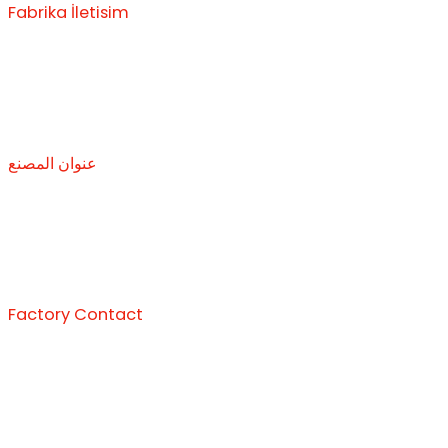
Fabrika İletisim
+90 224 693 20 48
info@secsalca.com.tr
Ova Hamidiye Mh. Karakumlar Mevkii Karacabey/Bursa
عنوان المصنع
+90 224 693 20 48
info@secsalca.com.tr
Ova Hamidiye Mh. Karakumlar Mevkii Karacabey/Bursa
Factory Contact
+90 224 693 20 48
info@secsalca.com.tr
Ova Hamidiye Mh. Karakumlar Mevkii Karacabey/Bursa