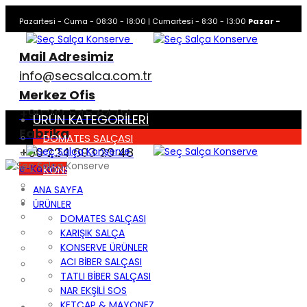
Pazartesi - Cuma - 08:30 - 18:00 | Cumartesi - 8:30 - 13:00
Pazar -
Kapalı
Mail Adresimiz
info@secsalca.com.tr
Merkez Ofis
+90 212 545 64 04
ÜRÜN KATEGORİLERİ
Fabrika
DOMATES SALÇASI
+90 224 693 20 48
KARIŞIK SALÇA
e-Katalog
KONSERVE ÜRÜNLER
ACI BİBER SALÇASI
ANA SAYFA
TATLI BİBER SALÇASI
ÜRÜNLER
NAR EKŞİLİ SOS
DOMATES SALÇASI
KETÇAP & MAYONEZ
KARIŞIK SALÇA
KONSERVE ÜRÜNLER
KÖZLENMİŞ ÜRÜNLER
ACI BİBER SALÇASI
PİZZA SOSU
TATLI BİBER SALÇASI
TÜM ÜRÜNLER
NAR EKŞİLİ SOS
KETÇAP & MAYONEZ