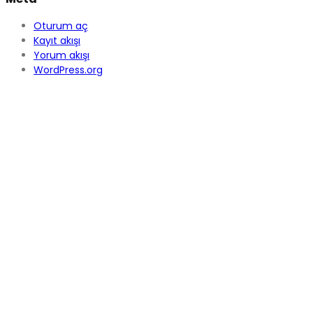
Oturum aç
Kayıt akışı
Yorum akışı
WordPress.org
سيتش هي شركة مصنعة تمارس نشاطها في القطاع الغذائي بتقديم منتجات
الزيوت والطحينة والصلصات والمعلبات. تتبنى سيتش مبدأ العلامة التجارية
المتميزة في القطاع داخل القطر وخارجه، وتعتز بخدمة عملائها منذ تأسيسها
عام 1992 أي لما يقارب 30 عاماً.
Seç, gıda sektörüne yağlar, tahıllar, salça ve konserveler
olarak hizmet veren bir üreticidir. Yurt içinde ve yurt dışında