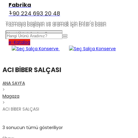
BIZDEN HABERLER
Fabrika
İLETIŞIM
+90 224 693 20 48
Yazmaya başlayın ve aramak için Enter'a basın
Yazmaya başlayın ve aramak için Enter'a basın
e-Katalog
ACI BİBER SALÇASI
ANA SAYFA
>
Magaza
>
ACI BİBER SALÇASI
3 sonucun tümü gösteriliyor