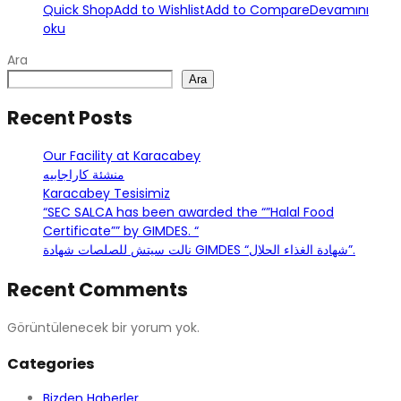
Quick Shop
Add to Wishlist
Add to Compare
Devamını
oku
Ara
Ara
Recent Posts
Our Facility at Karacabey
منشئة كاراجابيه
Karacabey Tesisimiz
“SEC SALCA has been awarded the “”Halal Food
Certificate”” by GIMDES. “
نالت سيتش للصلصات شهادة GIMDES “شهادة الغذاء الحلال”.
Recent Comments
Görüntülenecek bir yorum yok.
Categories
Bizden Haberler