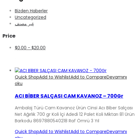
Bizden Haberler
Uncategorized
غير مصنف
Price
$
0.00
-
$
20.00
Quick Shop
Add to Wishlist
Add to Compare
Devamını
oku
ACI BİBER SALÇASI CAM KAVANOZ – 700Gr
Ambalaj Türü Cam Kavanoz Ürün Cinsi Acı Biber Salçası
Net Ağırlık 700 gr Koli İçi Adedi 12 Palet Koli Miktarı 81 Ürün
Barkodu 8697880540218 Raf Ömrü 3 Yıl
Quick Shop
Add to Wishlist
Add to Compare
Devamını